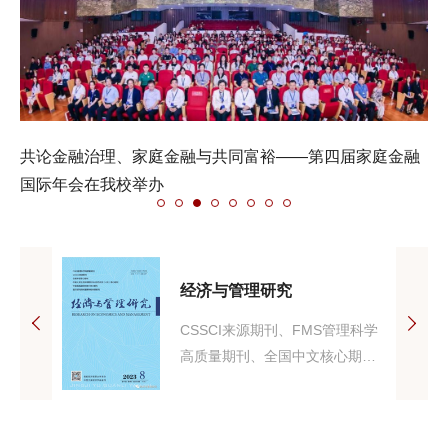
共论金融治理、家庭金融与共同富裕——第四届家庭金融
国际年会在我校举办
经济与管理研究
国家新闻出
CSSCI来源期刊、FMS管理科学
代经理
高质量期刊、全国中文核心期
学研
刊、中国人文社会科学期刊AMI
办刊宗
综合评价（A刊）核心期刊，人大
前沿，沟
复印报刊资料重要转载来源期