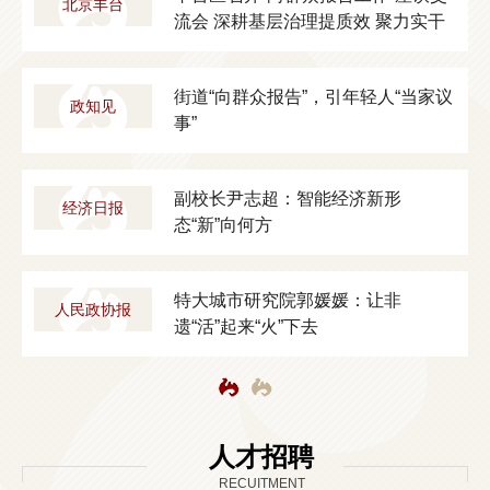
北京丰台
流会 深耕基层治理提质效 聚力实干
推动区域新发展
分
街道“向群众报告”，引年轻人“当家议
政知见
事”
，
副校长尹志超：智能经济新形
经济日报
态“新”向何方
消
特大城市研究院郭媛媛：让非
人民政协报
遗“活”起来“火”下去
人才招聘
RECUITMENT