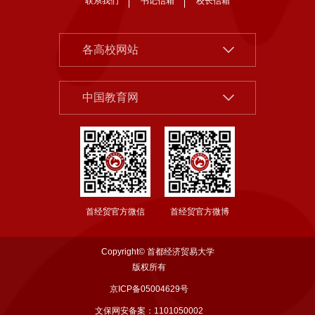
联系我们
书记信箱
校长信箱
北京大学
各高校网站
清华大学
中国社会科学院
中国人民大学
中国教育网
北京市教委
北京师范大学
首都之窗
中央财经大学
教育部
对外经济贸易大学
国家哲学社科规划办公室
上海财经大学
首经贸官方微信
首经贸官方微博
国务院发展研究中心
东北财经大学
西南财经大学
Copyright© 首都经济贸易大学
中南财经政法大学
版权所有
京ICP备05004629号
江西财经大学
文保网安备案：1101050002